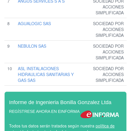
7
ANGUS SERVICES S A S
SOCIEDAD POR
ACCIONES
SIMPLIFICADA
8
AGUALOGIC SAS
SOCIEDAD POR
ACCIONES
SIMPLIFICADA
9
NEBULON SAS
SOCIEDAD POR
ACCIONES
SIMPLIFICADA
10
ASL INSTALACIONES
SOCIEDAD POR
HIDRAULICAS SANITARIAS Y
ACCIONES
GAS SAS
SIMPLIFICADA
Informe de Ingenieria Bonilla Gonzalez Ltda
REGÍSTRESE AHORA EN EINFORMA
Todos tus datos serán tratados según nuestra
política de