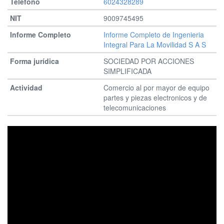
6024328289
9009745495
Informe Completo de Ingenieria
Integral Para La Movilidad S A S
SOCIEDAD POR ACCIONES
SIMPLIFICADA
Comercio al por mayor de equipo
partes y piezas electronicos y de
telecomunicaciones