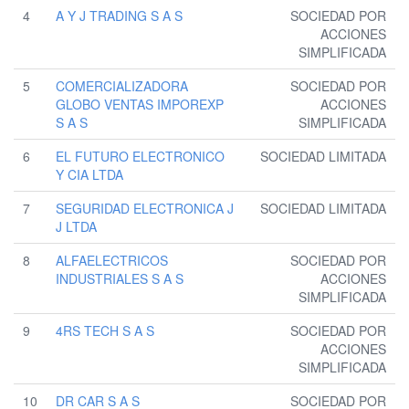
4
A Y J TRADING S A S
SOCIEDAD POR
ACCIONES
SIMPLIFICADA
5
COMERCIALIZADORA
SOCIEDAD POR
GLOBO VENTAS IMPOREXP
ACCIONES
S A S
SIMPLIFICADA
6
EL FUTURO ELECTRONICO
SOCIEDAD LIMITADA
Y CIA LTDA
7
SEGURIDAD ELECTRONICA J
SOCIEDAD LIMITADA
J LTDA
8
ALFAELECTRICOS
SOCIEDAD POR
INDUSTRIALES S A S
ACCIONES
SIMPLIFICADA
9
4RS TECH S A S
SOCIEDAD POR
ACCIONES
SIMPLIFICADA
10
DR CAR S A S
SOCIEDAD POR