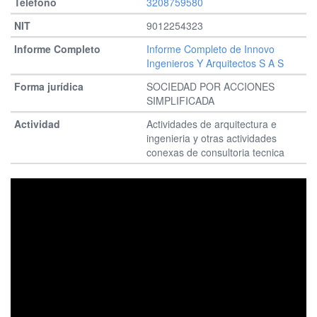
3208759580
9012254323
Informe Completo de Innovo
Ingenieros Y Arquitectos S A S
SOCIEDAD POR ACCIONES
SIMPLIFICADA
Actividades de arquitectura e
ingenieria y otras actividades
conexas de consultoria tecnica