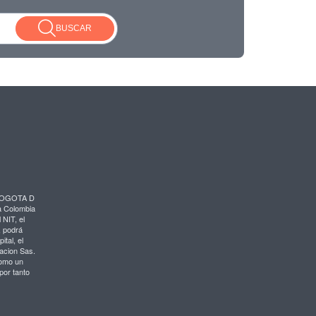
BUSCAR
 BOGOTA D
ma Colombia
 NIT, el
, podrá
tal, el
lacion Sas.
como un
por tanto