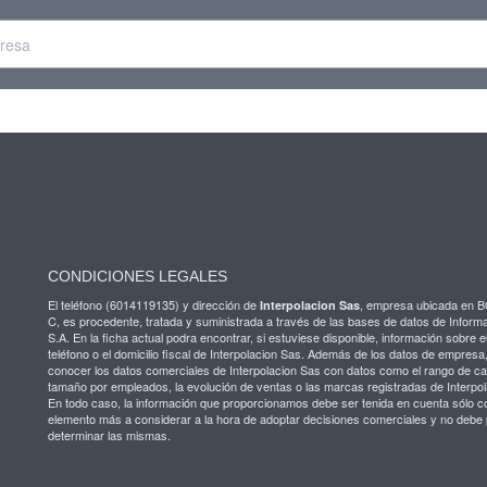
CONDICIONES LEGALES
El teléfono (6014119135) y dirección de
, empresa ubicada en
Interpolacion Sas
C, es procedente, tratada y suministrada a través de las bases de datos de Infor
S.A. En la ficha actual podra encontrar, si estuviese disponible, información sobre el
teléfono o el domicilio fiscal de Interpolacion Sas. Además de los datos de empresa
conocer los datos comerciales de Interpolacion Sas con datos como el rango de capi
tamaño por empleados, la evolución de ventas o las marcas registradas de Interpo
En todo caso, la información que proporcionamos debe ser tenida en cuenta sólo 
elemento más a considerar a la hora de adoptar decisiones comerciales y no debe 
determinar las mismas.