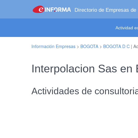
Directorio de Empresas de
Actividad 
Información Empresas
>
BOGOTA
>
BOGOTA D C
| Ac
Interpolacion Sas e
Actividades de consultori