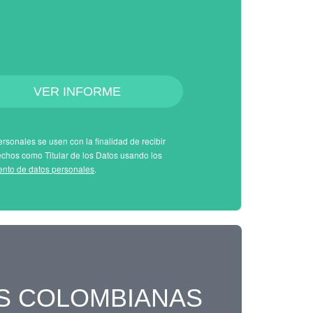
VER INFORME
rsonales se usen con la finalidad de recibir
echos como Titular de los Datos usando los
iento de datos personales
.
S COLOMBIANAS