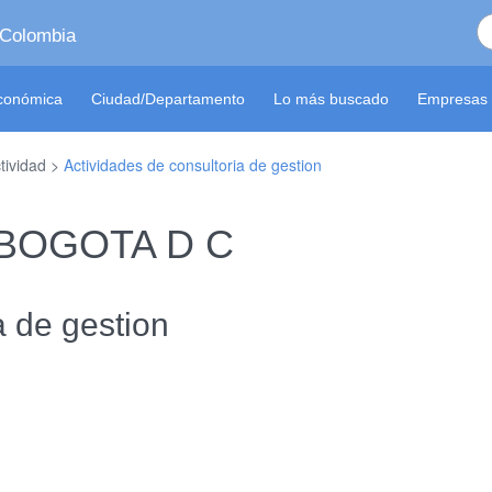
 Colombia
económica
Ciudad/Departamento
Lo más buscado
Empresas 
tividad >
Actividades de consultoria de gestion
n BOGOTA D C
a de gestion