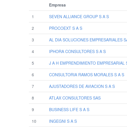
Empresa
1
SEVEN ALLIANCE GROUP S A S
2
PROCOEXT S A S
3
AL DIA SOLUCIONES EMPRESARIALES S
4
IPHORA CONSULTORES S A S
5
J A H EMPRENDIMIENTO EMPRESARIAL S
6
CONSULTORIA RAMOS MORALES S A S
7
AJUSTADORES DE AVIACION S A S
8
ATLAX CONSULTORES SAS
9
BUSINESS LIFE S A S
10
INGEGNI S A S