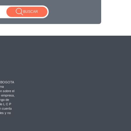
BUSCAR
en BOGOTA
rma
ón sobre el
de empresa,
ngo de
de L C P
n cuenta
les y no