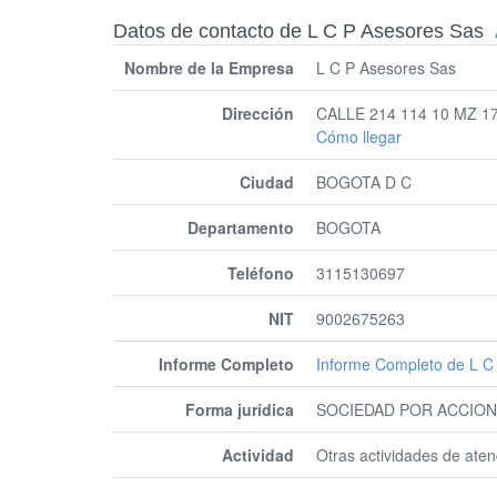
Datos de contacto de L C P Asesores Sas
Nombre de la Empresa
L C P Asesores Sas
Dirección
CALLE 214 114 10 MZ 1
Cómo llegar
Ciudad
BOGOTA D C
Departamento
BOGOTA
Teléfono
3115130697
NIT
9002675263
Informe Completo
Informe Completo de L C
Forma jurídica
SOCIEDAD POR ACCION
Actividad
Otras actividades de ate