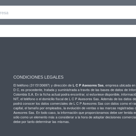
CONDICIONES LEGALES
El teléfono (3115130697) y dirección de
, empresa ubicada 
L C P Asesores Sas
D C, es procedente, tratada y suministrada a través de las bases de datos de Info
Colombia S.A. En la ficha actual podra encontrar, si estuviese disponible, informaci
NIT, el teléfono o el domicilio fiscal de L C P Asesores Sas. Además de los datos 
podrá conocer los datos comerciales de L C P Asesores Sas con datos como el ra
capital, el tamaño por empleados, la evolución de ventas o las marcas registradas 
Asesores Sas. En todo caso, la información que proporcionamos debe ser tenida e
sólo como un elemento más a considerar a la hora de adoptar decisiones comercia
debe por tanto determinar las mismas.