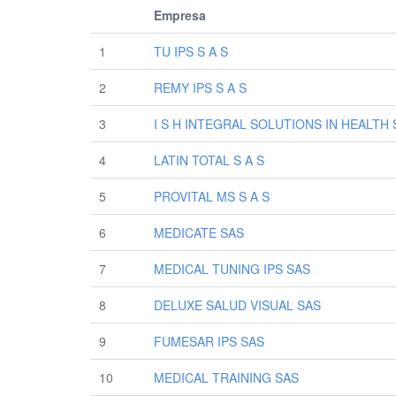
Empresa
1
TU IPS S A S
2
REMY IPS S A S
3
I S H INTEGRAL SOLUTIONS IN HEALTH 
4
LATIN TOTAL S A S
5
PROVITAL MS S A S
6
MEDICATE SAS
7
MEDICAL TUNING IPS SAS
8
DELUXE SALUD VISUAL SAS
9
FUMESAR IPS SAS
10
MEDICAL TRAINING SAS