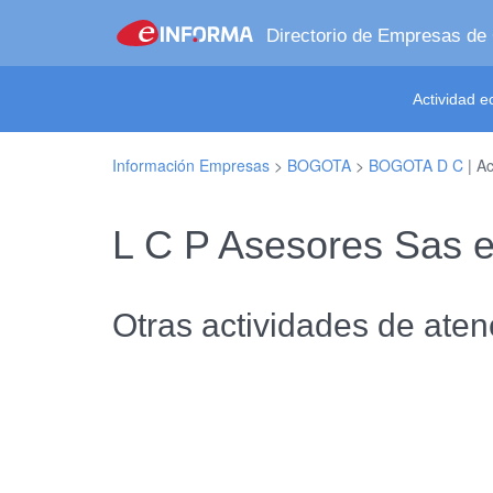
Directorio de Empresas de
Actividad 
Información Empresas
>
BOGOTA
>
BOGOTA D C
| Ac
L C P Asesores Sas
Otras actividades de ate