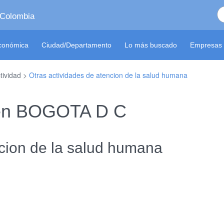
 Colombia
económica
Ciudad/Departamento
Lo más buscado
Empresas 
tividad >
Otras actividades de atencion de la salud humana
 en BOGOTA D C
ncion de la salud humana