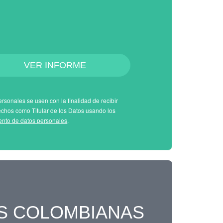
VER INFORME
rsonales se usen con la finalidad de recibir
echos como Titular de los Datos usando los
iento de datos personales
.
S COLOMBIANAS