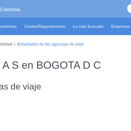
 Colombia
económica
Ciudad/Departamento
Lo más buscado
Empresas 
tividad >
Actividades de las agencias de viaje
S A S en BOGOTA D C
as de viaje