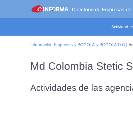
Directorio de Empresas de
Actividad 
Información Empresas
>
BOGOTA
>
BOGOTA D C
| Ac
Md Colombia Stetic 
Actividades de las agenci