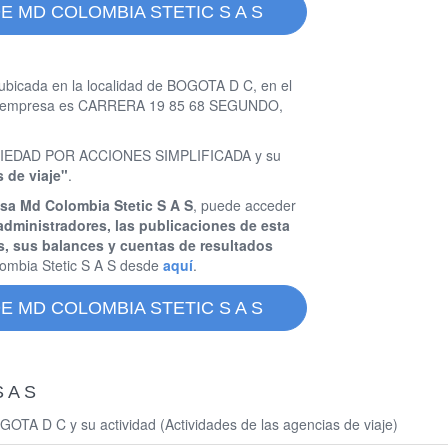
E MD COLOMBIA STETIC S A S
ubicada en la localidad de BOGOTA D C, en el
sta empresa es CARRERA 19 85 68 SEGUNDO,
 SOCIEDAD POR ACCIONES SIMPLIFICADA y su
s de viaje"
.
sa Md Colombia Stetic S A S
, puede acceder
administradores, las publicaciones de esta
s, sus balances y cuentas de resultados
ombia Stetic S A S desde
aquí
.
E MD COLOMBIA STETIC S A S
S A S
OTA D C y su actividad (Actividades de las agencias de viaje)