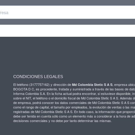
CONDICIONES LEGALES
El teléfono (3177757162) y dirección de
, empresa ubic
Md Colombia Stetic S A S
BOGOTA D C, es procedente, tratada y suministrada a través de las bases de dat
Informa Colombia S.A. En la ficha actual podra encontrar, si estuviese disponible, i
sobre el NIT, el teléfono o el domicilio fiscal de Md Colombia Stetic S A S. Además d
de empresa, podrá conocer los datos comerciales de Md Colombia Stetic S A S co
como el rango de capital, el tamaño por empleados, la evolución de ventas o las m
registradas de Md Colombia Stetic S A S. En todo caso, la información que propor
debe ser tenida en cuenta sólo como un elemento más a considerar a la hora de ad
decisiones comerciales y no debe por tanto determinar las mismas.