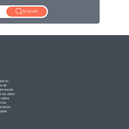
BUSCAR
ada en
os de
nformación
e los datos
n datos
arcas
cionamos
optar