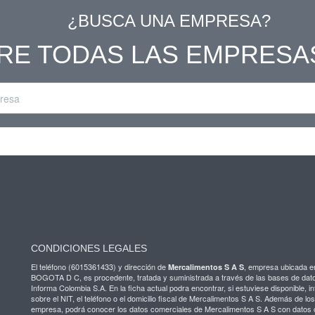
¿BUSCA UNA EMPRESA?
RE TODAS LAS EMPRESA
CONDICIONES LEGALES
El teléfono (6015361433) y dirección de
, empresa ubicada e
Mercalimentos S A S
BOGOTA D C, es procedente, tratada y suministrada a través de las bases de dat
Informa Colombia S.A. En la ficha actual podra encontrar, si estuviese disponible, i
sobre el NIT, el teléfono o el domicilio fiscal de Mercalimentos S A S. Además de lo
empresa, podrá conocer los datos comerciales de Mercalimentos S A S con datos 