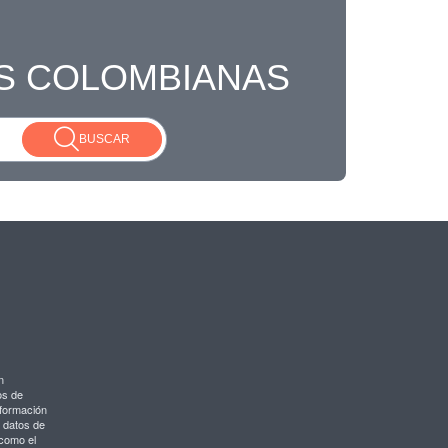
S COLOMBIANAS
BUSCAR
n
os de
nformación
s datos de
como el