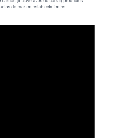
 carnes (incluye aves de corral) productos
uctos de mar en establecimientos