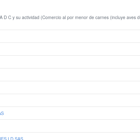
D C y su actividad (Comercio al por menor de carnes (incluye aves de
AS
NES LD SAS