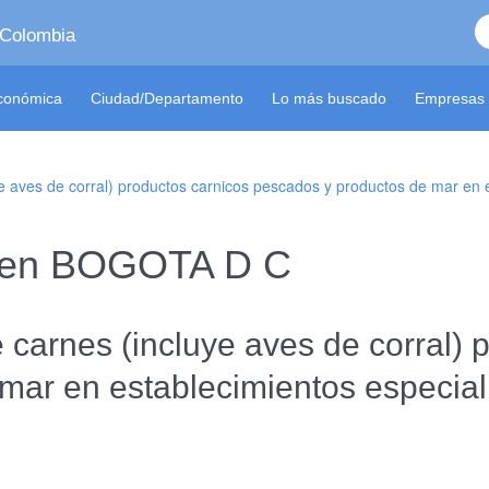
 Colombia
económica
Ciudad/Departamento
Lo más buscado
Empresas 
e aves de corral) productos carnicos pescados y productos de mar en 
S en BOGOTA D C
carnes (incluye aves de corral) 
mar en establecimientos especia