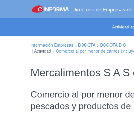
Directorio de Empresas de
Actividad 
Información Empresas
>
BOGOTA
>
BOGOTA D C
| Actividad >
Comercio al por menor de carnes (incluy
Mercalimentos S A 
Comercio al por menor de 
pescados y productos de 