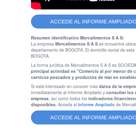
ACCEDE AL INFORME AMPLIADO
Resumen identificativo Mercalimentos S A S:
La empresa
Mercalimentos S A S
se encuentra ubica
departamento de BOGOTA. El domicilio social de es
BOGOTA.
La forma jurídica de Mercalimentos S A S es SOCI
principal actividad es "Comercio al por menor de 
carnicos pescados y productos de mar en estable
Si está interesado en conocer más
datos de la empr
inmediatamente al Informe Ampliado y
consultar los 
empresa
, así como todos los
indicadores financiero
disponibles.
Acceda al
Informe Ampliado
de Mercal
ACCEDE AL INFORME AMPLIADO