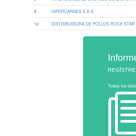
9
HIPERCARNES S A S
10
DISTRIBUIDORA DE POLLOS ROCK STAR
Inform
REGÍSTRE
Todos tus dat