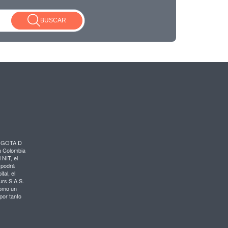
BUSCAR
BOGOTA D
ma Colombia
 NIT, el
 podrá
tal, el
urs S A S.
como un
por tanto