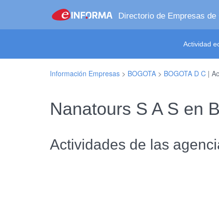
Directorio de Empresas de
Actividad 
Información Empresas
>
BOGOTA
>
BOGOTA D C
| Ac
Nanatours S A S en
Actividades de las agenci