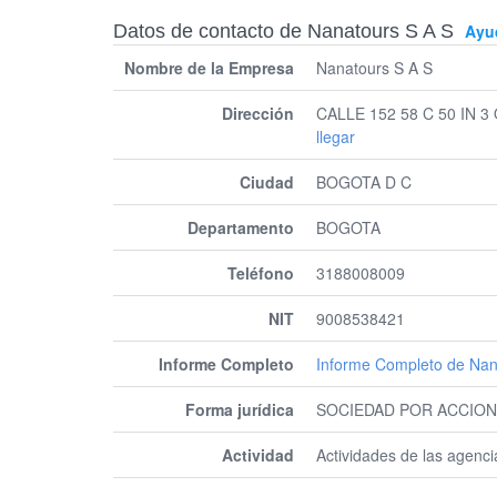
Datos de contacto de Nanatours S A S
Ayu
Nombre de la Empresa
Nanatours S A S
Dirección
CALLE 152 58 C 50 IN 
llegar
Ciudad
BOGOTA D C
Departamento
BOGOTA
Teléfono
3188008009
NIT
9008538421
Informe Completo
Informe Completo de Nan
Forma jurídica
SOCIEDAD POR ACCION
Actividad
Actividades de las agenci