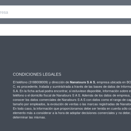
CONDICIONES LEGALES
El teléfono (3188008009) y dirección de
, empresa ubicada en 
Nanatours S A S
C, es procedente, tratada y suministrada a través de las bases de datos de Infor
S.A. En la ficha actual podra encontrar, si estuviese disponible, información sobre el
teléfono o el domicilio fiscal de Nanatours S A S. Además de los datos de empresa,
conocer los datos comerciales de Nanatours S A S con datos como el rango de capi
tamaño por empleados, la evolución de ventas o las marcas registradas de Nanato
En todo caso, la información que proporcionamos debe ser tenida en cuenta sólo 
elemento más a considerar a la hora de adoptar decisiones comerciales y no debe 
determinar las mismas.