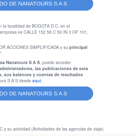
DO DE NANATOURS S A S
n la localidad de BOGOTA D C, en el
a empresa es CALLE 152 58 C 50 IN 3 OF 101,
D POR ACCIONES SIMPLIFICADA y su
principal
"
.
esa Nanatours S A S
, puede acceder
administradores, las publicaciones de esta
s, sus balances y cuentas de resultados
urs S A S desde
aquí
.
DO DE NANATOURS S A S
 su actividad (Actividades de las agencias de viaje)