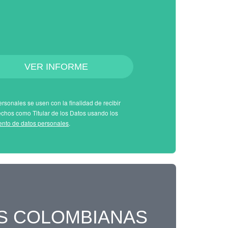
VER INFORME
rsonales se usen con la finalidad de recibir
echos como Titular de los Datos usando los
iento de datos personales
.
S COLOMBIANAS