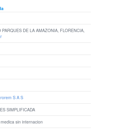
da
BO PARQUES DE LA AMAZONIA, FLORENCIA,
r
urorem S A S
ES SIMPLIFICADA
 medica sin internacion