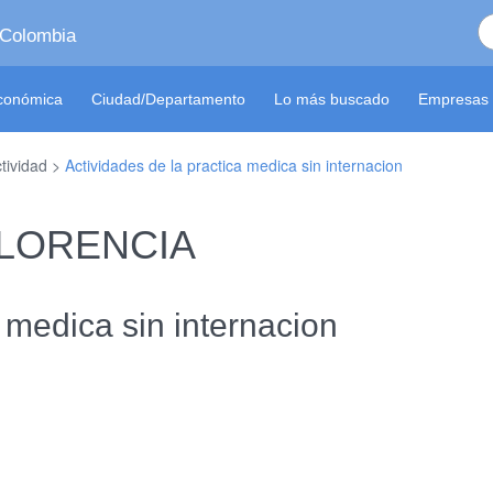
 Colombia
económica
Ciudad/Departamento
Lo más buscado
Empresas 
ctividad >
Actividades de la practica medica sin internacion
 FLORENCIA
a medica sin internacion