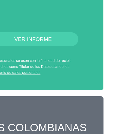
VER INFORME
rsonales se usen con la finalidad de recibir
echos como Titular de los Datos usando los
iento de datos personales
.
S COLOMBIANAS