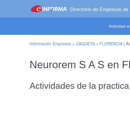
Directorio de Empresas de
Actividad 
Información Empresas
>
CAQUETA
>
FLORENCIA
| A
Neurorem S A S en
Actividades de la practic