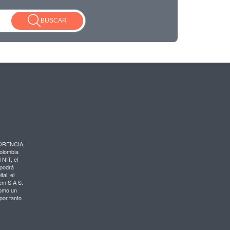
BUSCAR
LORENCIA,
Colombia
 NIT, el
 podrá
al, el
em S A S.
como un
por tanto