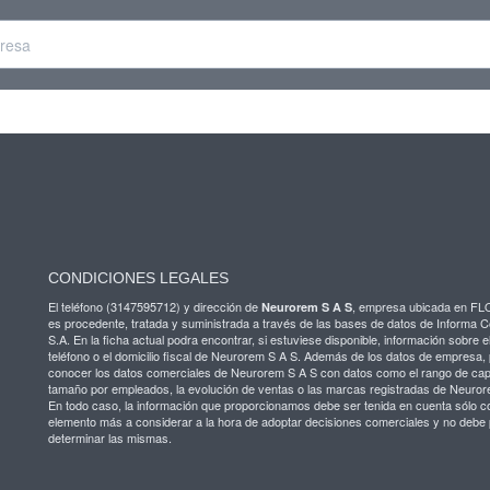
CONDICIONES LEGALES
El teléfono (3147595712) y dirección de
, empresa ubicada en F
Neurorem S A S
es procedente, tratada y suministrada a través de las bases de datos de Informa 
S.A. En la ficha actual podra encontrar, si estuviese disponible, información sobre el
teléfono o el domicilio fiscal de Neurorem S A S. Además de los datos de empresa,
conocer los datos comerciales de Neurorem S A S con datos como el rango de capit
tamaño por empleados, la evolución de ventas o las marcas registradas de Neuror
En todo caso, la información que proporcionamos debe ser tenida en cuenta sólo 
elemento más a considerar a la hora de adoptar decisiones comerciales y no debe 
determinar las mismas.