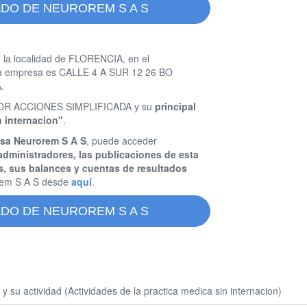
ADO DE NEUROREM S A S
 la localidad de FLORENCIA, en el
sta empresa es CALLE 4 A SUR 12 26 BO
.
 POR ACCIONES SIMPLIFICADA y su
principal
n internacion"
.
esa Neurorem S A S
, puede acceder
administradores, las publicaciones de esta
s, sus balances y cuentas de resultados
em S A S desde
aquí
.
ADO DE NEUROREM S A S
u actividad (Actividades de la practica medica sin internacion)