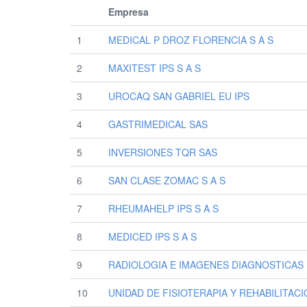
Empresa
1
MEDICAL P DROZ FLORENCIA S A S
2
MAXITEST IPS S A S
3
UROCAQ SAN GABRIEL EU IPS
4
GASTRIMEDICAL SAS
5
INVERSIONES TQR SAS
6
SAN CLASE ZOMAC S A S
7
RHEUMAHELP IPS S A S
8
MEDICED IPS S A S
9
RADIOLOGIA E IMAGENES DIAGNOSTICAS 
10
UNIDAD DE FISIOTERAPIA Y REHABILITAC