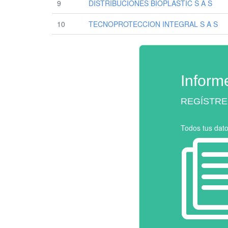
9
DISTRIBUCIONES BIOPLASTIC S A S
10
TECNOPROTECCION INTEGRAL S A S
Inform
REGÍSTRE
Todos tus dat