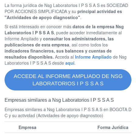
La forma jurídica de Nsg Laboratorios I P S S A S es SOCIEDAD
POR ACCIONES SIMPLIFICADA y su
principal actividad es
"Actividades de apoyo diagnostico"
.
Si está interesado en conocer más
datos de la empresa Nsg
Laboratorios I P S S A S
, puede acceder inmediatamente al
Informe Ampliado y
consultar los administradores, las
publicaciones de esta empresa
, así como todos los
indicadores financieros, sus balances y cuentas de
resultados disponibles.
Acceda al
Informe Ampliado
de Nsg
Laboratorios I P S S A S desde
aquí
.
ACCEDE AL INFORME AMPLIADO DE NSG
LABORATORIOS I P S S A S
Empresas similares a Nsg Laboratorios I P S S A S
Empresas similares a Nsg Laboratorios I P S S A S en BOGOTA D
C y su actividad (Actividades de apoyo diagnostico)
Empresa
Forma Jurídica