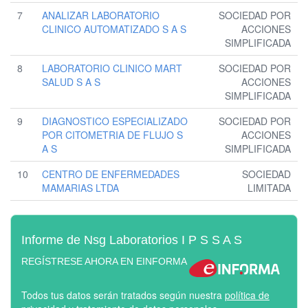
7
ANALIZAR LABORATORIO
SOCIEDAD POR
CLINICO AUTOMATIZADO S A S
ACCIONES
SIMPLIFICADA
8
LABORATORIO CLINICO MART
SOCIEDAD POR
SALUD S A S
ACCIONES
SIMPLIFICADA
9
DIAGNOSTICO ESPECIALIZADO
SOCIEDAD POR
POR CITOMETRIA DE FLUJO S
ACCIONES
A S
SIMPLIFICADA
10
CENTRO DE ENFERMEDADES
SOCIEDAD
MAMARIAS LTDA
LIMITADA
Informe de Nsg Laboratorios I P S S A S
REGÍSTRESE AHORA EN EINFORMA
Todos tus datos serán tratados según nuestra
política de