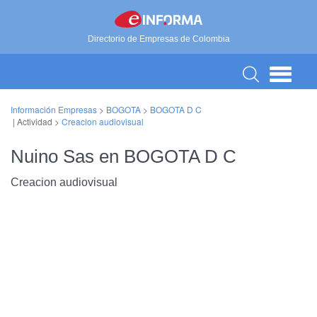
Directorio de Empresas de Colombia
Información Empresas
>
BOGOTA
>
BOGOTA D C
| Actividad >
Creacion audiovisual
Nuino Sas en BOGOTA D C
Creacion audiovisual