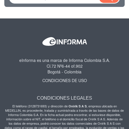
eInforma es una marca de Informa Colombia S.A.
Cl.72 Nº6-44 of.902
Bogotá - Colombia
CONDICIONES DE USO
CONDICIONES LEGALES
El teléfono (3128731693) y dirección de
, empresa ubicada en
Onirik S A S
MEDELLIN, es procedente, tratada y suministrada a través de las bases de datos de
Informa Colombia S.A. En la ficha actual podra encontrar, si estuviese disponible,
información sobre el NIT, el teléfono o el domicilio fiscal de Onirik S A S. Además de
los datos de empresa, podrá conocer los datos comerciales de Onirik S A S con
datos como el rango de capital, el tamaño por empleados, la evolución de ventas o las