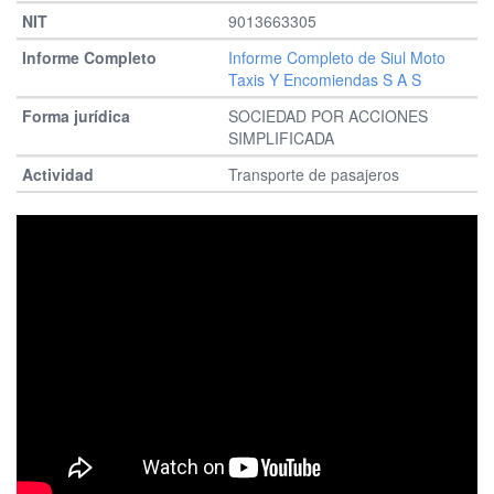
9013663305
Informe Completo de Siul Moto
Taxis Y Encomiendas S A S
SOCIEDAD POR ACCIONES
SIMPLIFICADA
Transporte de pasajeros