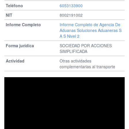
6053133900
8002191002
Informe Completo de Agencia De
Aduanas Soluciones Aduaneras S
A S Nivel 2
SOCIEDAD POR ACCIONES
SIMPLIFICADA
Otras actividades
complementarias al transporte