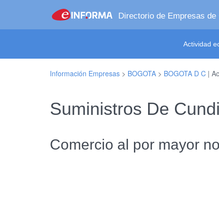
Directorio de Empresas de
Actividad 
Información Empresas
>
BOGOTA
>
BOGOTA D C
| Ac
Suministros De Cun
Comercio al por mayor no