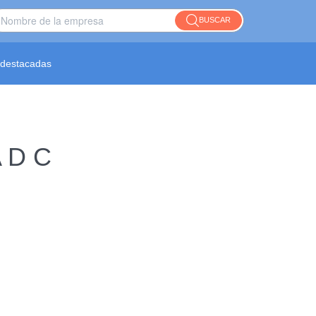
BUSCAR
destacadas
 D C