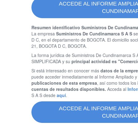
ACCEDE AL INFORME AMPLI
CUNDINAMAR
Resumen identificativo Suministros De Cundinama
La empresa
Suministros De Cundinamarca S A S
se
D C, en el departamento de BOGOTA. El domicilio so
21, BOGOTA D C, BOGOTA.
La forma jurídica de Suministros De Cundinamarca
SIMPLIFICADA y su
principal actividad es "Comerc
Si está interesado en conocer más
datos de la empr
puede acceder inmediatamente al Informe Ampliado 
publicaciones de esta empresa
, así como todos los
cuentas de resultados disponibles.
Acceda al
Info
S A S desde
aquí
.
ACCEDE AL INFORME AMPLI
CUNDINAMAR