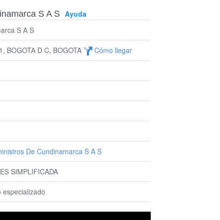
dinamarca S A S
Ayuda
arca S A S
21, BOGOTA D C, BOGOTA
Cómo llegar
inistros De Cundinamarca S A S
ES SIMPLIFICADA
 especializado