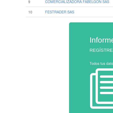
9
COMERCIALIZADORA FABELGON SAS
10
FESTRADER SAS
Inform
REGÍSTRE
Todos tus dat