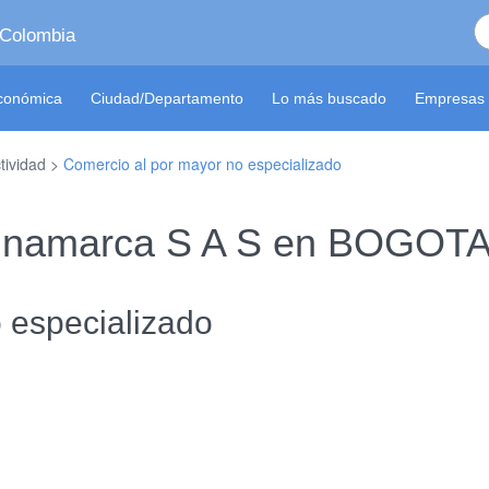
 Colombia
económica
Ciudad/Departamento
Lo más buscado
Empresas 
tividad >
Comercio al por mayor no especializado
dinamarca S A S en BOGOTA
 especializado