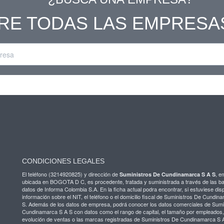
RE TODAS LAS EMPRESA
CONDICIONES LEGALES
El teléfono (3214920825) y dirección de
, e
Suministros De Cundinamarca S A S
ubicada en BOGOTA D C, es procedente, tratada y suministrada a través de las b
datos de Informa Colombia S.A. En la ficha actual podra encontrar, si estuviese disp
información sobre el NIT, el teléfono o el domicilio fiscal de Suministros De Cundin
S. Además de los datos de empresa, podrá conocer los datos comerciales de Sumi
Cundinamarca S A S con datos como el rango de capital, el tamaño por empleados,
evolución de ventas o las marcas registradas de Suministros De Cundinamarca S 