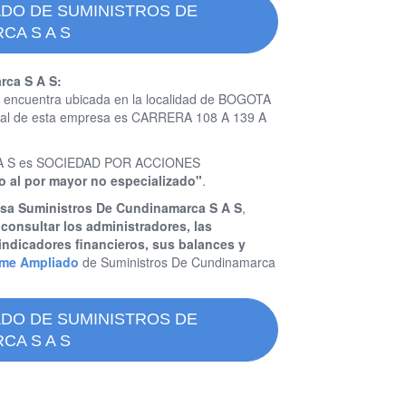
ADO DE SUMINISTROS DE
CA S A S
rca S A S:
 encuentra ubicada en la localidad de BOGOTA
cial de esta empresa es CARRERA 108 A 139 A
 S A S es SOCIEDAD POR ACCIONES
io al por mayor no especializado"
.
esa Suministros De Cundinamarca S A S
,
y
consultar los administradores, las
indicadores financieros, sus balances y
rme Ampliado
de Suministros De Cundinamarca
ADO DE SUMINISTROS DE
CA S A S