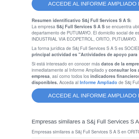
ACCEDE AL INFORME AMPLIADO D
Resumen identificativo S&j Full Services S A S:
La empresa
S&j Full Services S A S
se encuentra ubi
departamento de PUTUMAYO. El domicilio social de
INDUSTRIAL VIA ECOPETROL, ORITO, PUTUMAYO.
La forma jurídica de S&j Full Services S A S es S
principal actividad es "Actividades de apoyo para 
Si está interesado en conocer más
datos de la empre
inmediatamente al Informe Ampliado y
consultar los 
empresa
, así como todos los
indicadores financiero
disponibles.
Acceda al
Informe Ampliado
de S&j Ful
ACCEDE AL INFORME AMPLIADO D
Empresas similares a S&j Full Services S A
Empresas similares a S&j Full Services S A S en ORITO