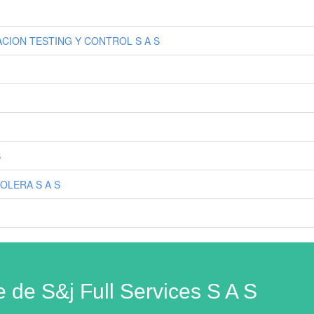
ION TESTING Y CONTROL S A S
S
OLERA S A S
e de S&j Full Services S A S