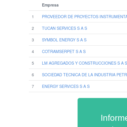
Empresa
1
PROVEEDOR DE PROYECTOS INSTRUMENTAC
2
TUCAN SERVICES S A S
3
SYMBOL ENERGY S A S
4
COTRAMSERPET S A S
5
LM AGREGADOS Y CONSTRUCCIONES S A 
6
SOCIEDAD TECNICA DE LA INDUSTRIA PETR
7
ENERGY SERVICES S A S
Inform