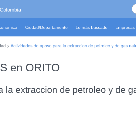
 Colombia
económica
Ciudad/Departamento
Lo más buscado
Empresas 
idad >
Actividades de apoyo para la extraccion de petroleo y de gas nat
A S en ORITO
 la extraccion de petroleo y de g