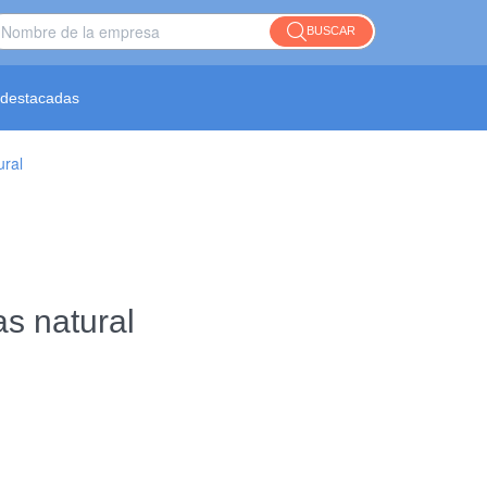
BUSCAR
destacadas
ural
as natural