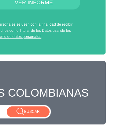
VER INFORME
rsonales se usen con la finalidad de recibir
echos como Titular de los Datos usando los
iento de datos personales
.
S COLOMBIANAS
BUSCAR