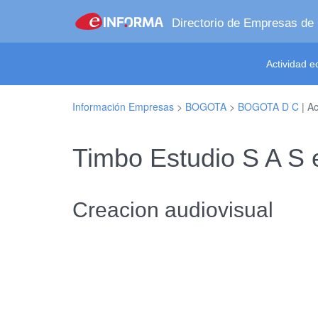
Directorio de Empresas de
Actividad 
Información Empresas
>
BOGOTA
>
BOGOTA D C
| Ac
Timbo Estudio S A 
Creacion audiovisual