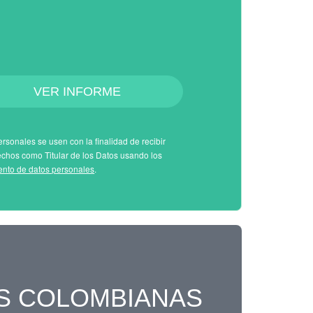
VER INFORME
rsonales se usen con la finalidad de recibir
echos como Titular de los Datos usando los
iento de datos personales
.
S COLOMBIANAS