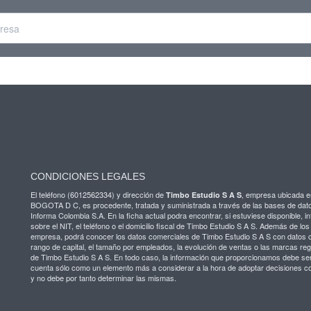
CONDICIONES LEGALES
El teléfono (6012562334) y dirección de
, empresa ubicada e
Timbo Estudio S A S
BOGOTA D C, es procedente, tratada y suministrada a través de las bases de dat
Informa Colombia S.A. En la ficha actual podra encontrar, si estuviese disponible, i
sobre el NIT, el teléfono o el domicilio fiscal de Timbo Estudio S A S. Además de lo
empresa, podrá conocer los datos comerciales de Timbo Estudio S A S con datos 
rango de capital, el tamaño por empleados, la evolución de ventas o las marcas reg
de Timbo Estudio S A S. En todo caso, la información que proporcionamos debe ser
cuenta sólo como un elemento más a considerar a la hora de adoptar decisiones c
y no debe por tanto determinar las mismas.