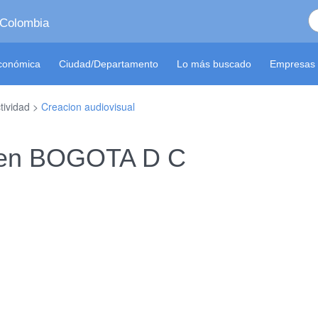
 Colombia
económica
Ciudad/Departamento
Lo más buscado
Empresas 
tividad >
Creacion audiovisual
S en BOGOTA D C