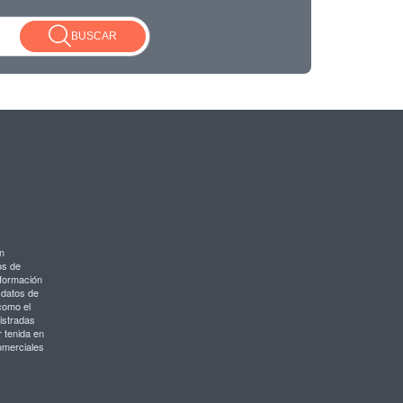
BUSCAR
n
os de
nformación
s datos de
como el
istradas
 tenida en
omerciales