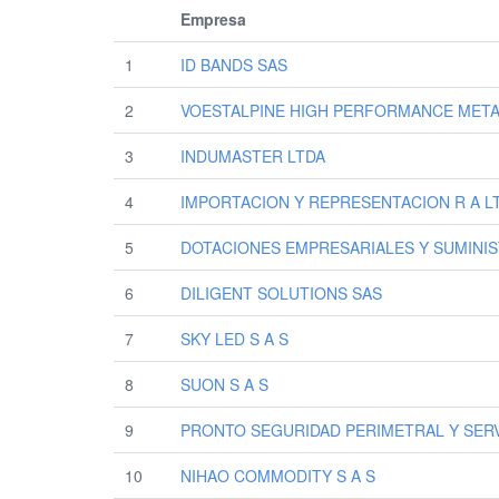
Empresa
1
ID BANDS SAS
2
VOESTALPINE HIGH PERFORMANCE META
3
INDUMASTER LTDA
4
IMPORTACION Y REPRESENTACION R A L
5
DOTACIONES EMPRESARIALES Y SUMINIS
6
DILIGENT SOLUTIONS SAS
7
SKY LED S A S
8
SUON S A S
9
PRONTO SEGURIDAD PERIMETRAL Y SERV
10
NIHAO COMMODITY S A S