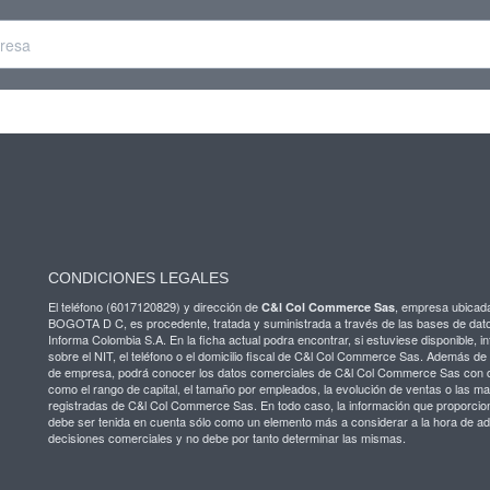
CONDICIONES LEGALES
El teléfono (6017120829) y dirección de
, empresa ubicad
C&l Col Commerce Sas
BOGOTA D C, es procedente, tratada y suministrada a través de las bases de dat
Informa Colombia S.A. En la ficha actual podra encontrar, si estuviese disponible, i
sobre el NIT, el teléfono o el domicilio fiscal de C&l Col Commerce Sas. Además de
de empresa, podrá conocer los datos comerciales de C&l Col Commerce Sas con 
como el rango de capital, el tamaño por empleados, la evolución de ventas o las m
registradas de C&l Col Commerce Sas. En todo caso, la información que proporci
debe ser tenida en cuenta sólo como un elemento más a considerar a la hora de ad
decisiones comerciales y no debe por tanto determinar las mismas.