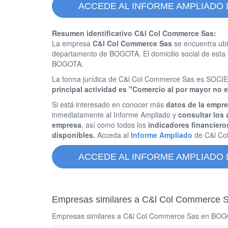
ACCEDE AL INFORME AMPLIADO
Resumen identificativo C&l Col Commerce Sas:
La empresa
C&l Col Commerce Sas
se encuentra ubi
departamento de BOGOTA. El domicilio social de es
BOGOTA.
La forma jurídica de C&l Col Commerce Sas es SO
principal actividad es "Comercio al por mayor no 
Si está interesado en conocer más
datos de la empr
inmediatamente al Informe Ampliado y
consultar los 
empresa
, así como todos los
indicadores financiero
disponibles.
Acceda al
Informe Ampliado
de C&l Co
ACCEDE AL INFORME AMPLIADO
Empresas similares a C&l Col Commerce 
Empresas similares a C&l Col Commerce Sas en BOGOT