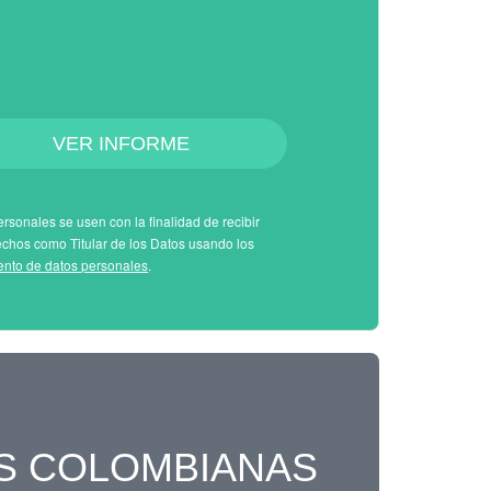
VER INFORME
rsonales se usen con la finalidad de recibir
echos como Titular de los Datos usando los
iento de datos personales
.
S COLOMBIANAS