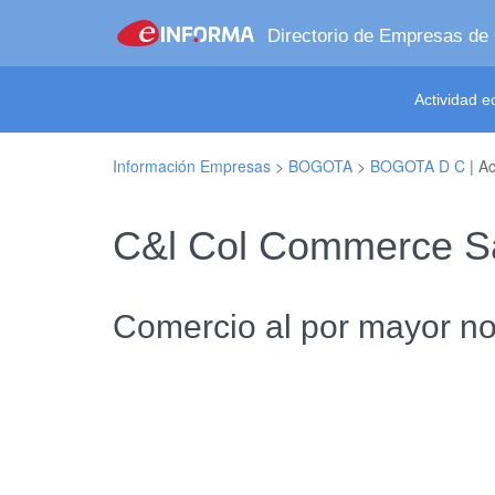
Directorio de Empresas de
Actividad 
Información Empresas
>
BOGOTA
>
BOGOTA D C
| Ac
C&l Col Commerce 
Comercio al por mayor no