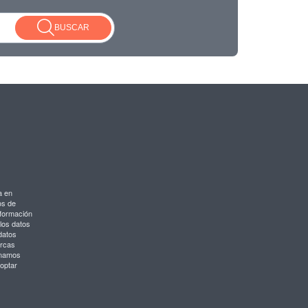
BUSCAR
a en
os de
nformación
 los datos
datos
arcas
onamos
optar