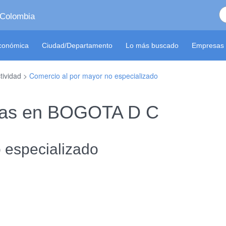
 Colombia
económica
Ciudad/Departamento
Lo más buscado
Empresas 
tividad >
Comercio al por mayor no especializado
Sas en BOGOTA D C
 especializado