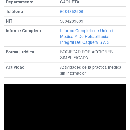
CAQUETA
6084352506
9004289609
Informe Completo de Unidad
Medica Y De Rehabilitacion
Integral Del Caqueta S A S
SOCIEDAD POR ACCIONES
SIMPLIFICADA
Actividades de la practica medica
sin internacion