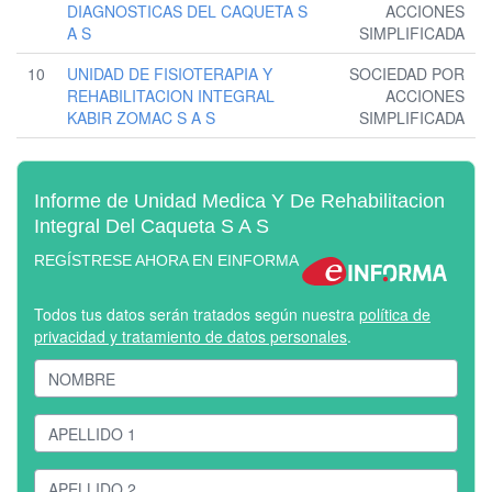
DIAGNOSTICAS DEL CAQUETA S
ACCIONES
A S
SIMPLIFICADA
10
UNIDAD DE FISIOTERAPIA Y
SOCIEDAD POR
REHABILITACION INTEGRAL
ACCIONES
KABIR ZOMAC S A S
SIMPLIFICADA
Informe de Unidad Medica Y De Rehabilitacion
Integral Del Caqueta S A S
REGÍSTRESE AHORA EN EINFORMA
Todos tus datos serán tratados según nuestra
política de
privacidad y tratamiento de datos personales
.