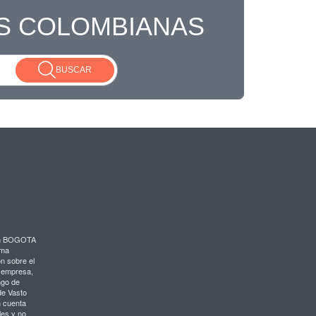
S COLOMBIANAS
BUSCAR
en BOGOTA
rma
ón sobre el
e empresa,
ngo de
de Vasto
n cuenta
les y no