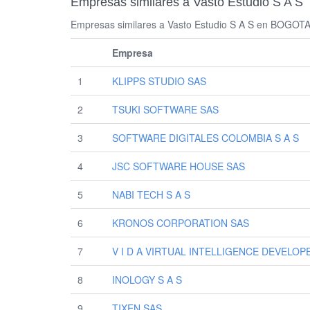
Empresas similares a Vasto Estudio S A S
Empresas similares a Vasto Estudio S A S en BOGOTA D 
Empresa
1
KLIPPS STUDIO SAS
2
TSUKI SOFTWARE SAS
3
SOFTWARE DIGITALES COLOMBIA S A S
4
JSC SOFTWARE HOUSE SAS
5
NABI TECH S A S
6
KRONOS CORPORATION SAS
7
V I D A VIRTUAL INTELLIGENCE DEVELO
8
INOLOGY S A S
9
TIXEN SAS