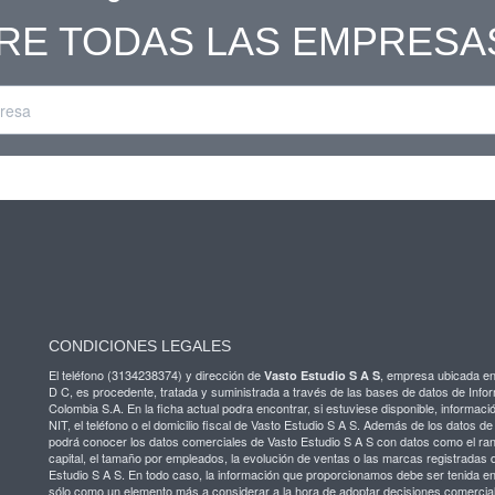
RE TODAS LAS EMPRESA
CONDICIONES LEGALES
El teléfono (3134238374) y dirección de
, empresa ubicada 
Vasto Estudio S A S
D C, es procedente, tratada y suministrada a través de las bases de datos de Info
Colombia S.A. En la ficha actual podra encontrar, si estuviese disponible, informaci
NIT, el teléfono o el domicilio fiscal de Vasto Estudio S A S. Además de los datos d
podrá conocer los datos comerciales de Vasto Estudio S A S con datos como el ra
capital, el tamaño por empleados, la evolución de ventas o las marcas registradas 
Estudio S A S. En todo caso, la información que proporcionamos debe ser tenida e
sólo como un elemento más a considerar a la hora de adoptar decisiones comercia