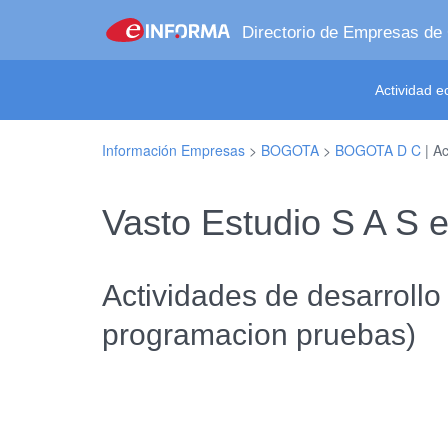
Directorio de Empresas de
Actividad 
Información Empresas
>
BOGOTA
>
BOGOTA D C
| Ac
Vasto Estudio S A S
Actividades de desarrollo 
programacion pruebas)