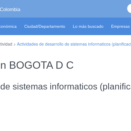
 Colombia
económica
Ciudad/Departamento
Lo más buscado
Empresas 
tividad >
Actividades de desarrollo de sistemas informaticos (planifica
 en BOGOTA D C
de sistemas informaticos (planifi