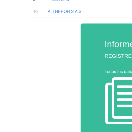
10
ALTHEROH S A S
Inform
REGÍSTRE
Todos tus dat