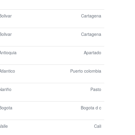
Bolivar
Cartagena
Bolivar
Cartagena
Antioquia
Apartado
Atlantico
Puerto colombia
Nariño
Pasto
Bogota
Bogota d c
Valle
Cali