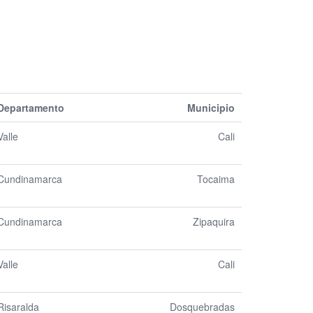
Departamento
Municipio
Valle
Cali
Cundinamarca
Tocaima
Cundinamarca
Zipaquira
Valle
Cali
Risaralda
Dosquebradas