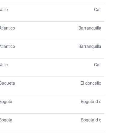
Valle
Cali
Atlantico
Barranquilla
Atlantico
Barranquilla
Valle
Cali
Caqueta
El doncello
Bogota
Bogota d c
Bogota
Bogota d c