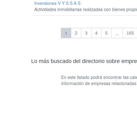
Inversiones V Y S S A S
Actividades inmobiliarias realizadas con bienes prop
1
...
2
3
4
5
165
Lo más buscado del directorio sobre empr
En este listado podrá encontrar las c
información de empresas relacionadas 