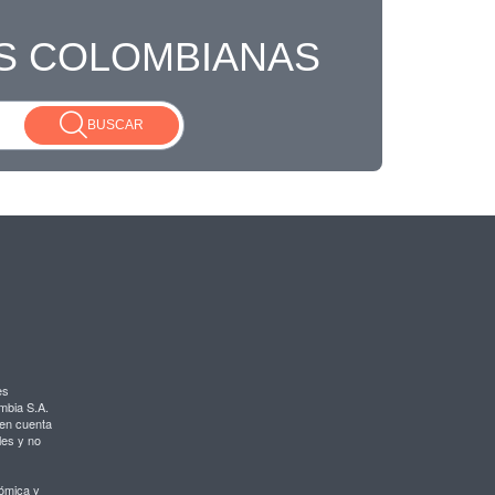
S COLOMBIANAS
BUSCAR
es
mbia S.A.
 en cuenta
les y no
nómica y