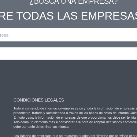
¿BUSCA UNA EMPRESA?
RE TODAS LAS EMPRESA
CONDICIONES LEGALES
Todo el contenido de informacion-empresas.co y toda la información de empresas 
procedente, tratada y suministrada a través de las bases de datos de Informa Colo
En todo caso, la información de empresas de que proporcionamos debe ser tenida
sólo como un elemento más a considerar a la hora de adoptar decisiones comercia
debe por tanto determinar las mismas.
Los listados de empresas que se muestran pueden ser filtrados por actividad eco