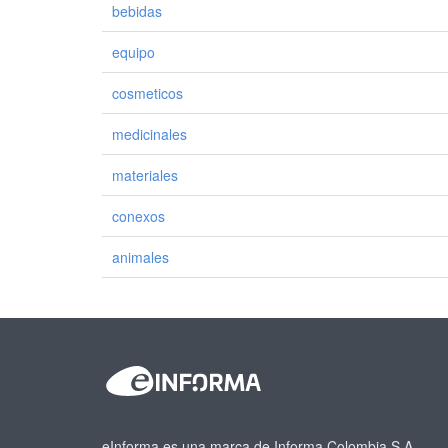
bebidas
equipo
cosmeticos
medicinales
materiales
conexos
animales
eInforma es una marca de Informa Colombia S.A.