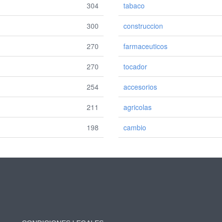
304
tabaco
300
construccion
270
farmaceuticos
270
tocador
254
accesorios
211
agricolas
198
cambio