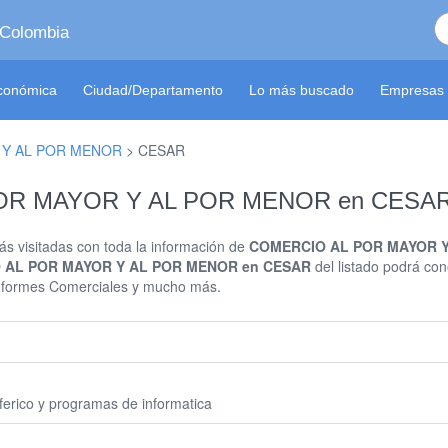
 Colombia
económica
Ciudad/Departamento
Lo más buscado
Empresas 
 Y AL POR MENOR
>
CESAR
POR MAYOR Y AL POR MENOR en CESA
s visitadas con toda la información de
COMERCIO AL POR MAYOR Y
 AL POR MAYOR Y AL POR MENOR en CESAR
del listado podrá con
, Informes Comerciales y mucho más.
erico y programas de informatica