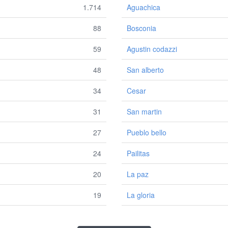
1.714
Aguachica
88
Bosconia
59
Agustin codazzi
48
San alberto
34
Cesar
31
San martin
27
Pueblo bello
24
Pailitas
20
La paz
19
La gloria