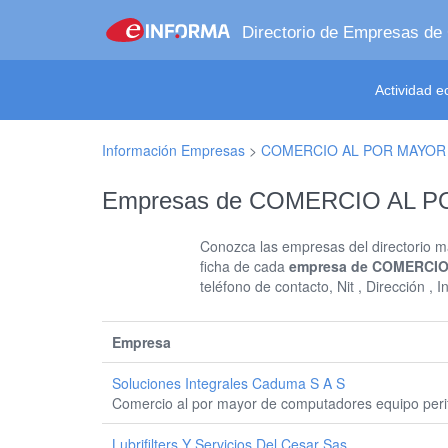
Directorio de Empresas de
Actividad 
Información Empresas
>
COMERCIO AL POR MAYOR
Empresas de COMERCIO AL 
Conozca las empresas del directorio má
ficha de cada
empresa de COMERCIO
teléfono de contacto, Nit , Dirección 
Empresa
Soluciones Integrales Caduma S A S
Comercio al por mayor de computadores equipo perif
Lubrifilters Y Servicios Del Cesar Sas