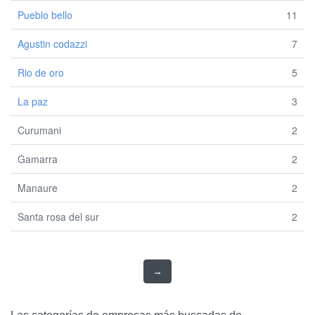
Pueblo bello
11
Agustin codazzi
7
Rio de oro
5
La paz
3
Curumani
2
Gamarra
2
Manaure
2
Santa rosa del sur
2
→