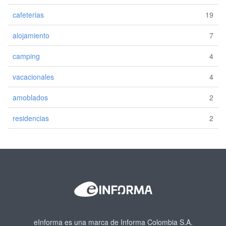
cafeterias
19
alojamiento
7
camping
4
vacacionales
4
amoblados
2
residencias
2
eInforma es una marca de Informa Colombia S.A.