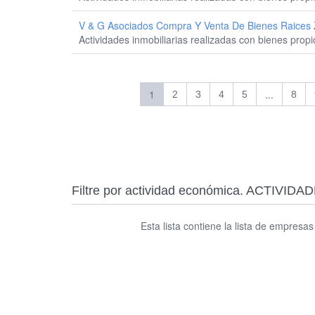
V & G Asociados Compra Y Venta De Bienes Raices
Actividades inmobiliarias realizadas con bienes prop
1
...
2
3
4
5
8
Filtre por actividad económica. ACTIV
Esta lista contiene la lista de empresa