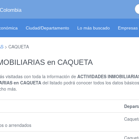
 Colombia
económica
Ciudad/Departamento
Lo más buscado
Empresas 
AS
>
CAQUETA
NMOBILIARIAS en CAQUETA
s visitadas con toda la información de
ACTIVIDADES INMOBILIARIA
IARIAS en CAQUETA
del listado podrá conocer todos los datos básicos 
ucho más.
Depart
Caquet
ios o arrendados
Caquet