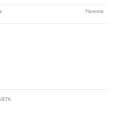
a
Florencia
UETA.