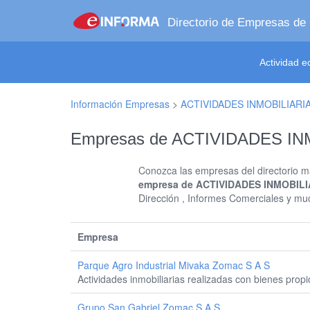
Directorio de Empresas de
Actividad 
Información Empresas
>
ACTIVIDADES INMOBILIARI
Empresas de ACTIVIDADES I
Conozca las empresas del directorio má
empresa de ACTIVIDADES INMOBIL
Dirección , Informes Comerciales y m
Empresa
Parque Agro Industrial Mivaka Zomac S A S
Actividades inmobiliarias realizadas con bienes prop
Grupo San Gabriel Zomac S A S