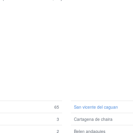
65
San vicente del caguan
3
Cartagena de chaira
2
Belen andaquies