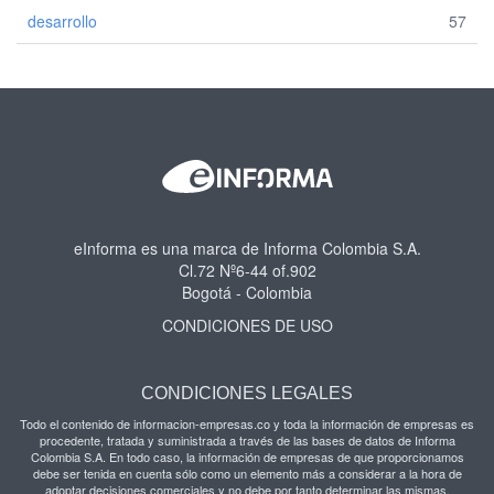
desarrollo
57
eInforma es una marca de Informa Colombia S.A.
Cl.72 Nº6-44 of.902
Bogotá - Colombia
CONDICIONES DE USO
CONDICIONES LEGALES
Todo el contenido de informacion-empresas.co y toda la información de empresas es
procedente, tratada y suministrada a través de las bases de datos de Informa
Colombia S.A. En todo caso, la información de empresas de que proporcionamos
debe ser tenida en cuenta sólo como un elemento más a considerar a la hora de
adoptar decisiones comerciales y no debe por tanto determinar las mismas.