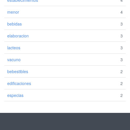
establecimientos
4
menor
4
bebidas
3
elaboracion
3
lacteos
3
vacuno
3
bebestibles
2
edificaciones
2
especias
2