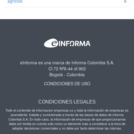
agricola
6
eInforma es una marca de Informa Colombia S.A.
Cl.72 Nº6-44 of.902
Bogotá - Colombia
CONDICIONES DE USO
CONDICIONES LEGALES
Todo el contenido de informacion-empresas.co y toda la información de empresas es
procedente, tratada y suministrada a través de las bases de datos de Informa
Colombia S.A. En todo caso, la información de empresas de que proporcionamos
debe ser tenida en cuenta sólo como un elemento más a considerar a la hora de
adoptar decisiones comerciales y no debe por tanto determinar las mismas.