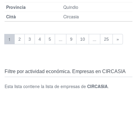
Quindio
Circasia
1
...
...
2
3
4
5
9
10
25
»
Filtre por actividad económica. Empresas en CIRCASIA
Esta lista contiene la lista de empresas de
CIRCASIA
.