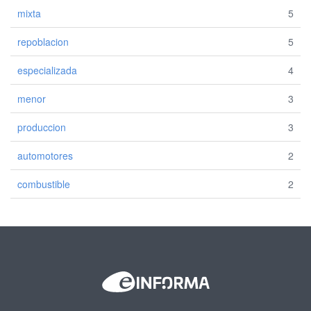
mixta
5
repoblacion
5
especializada
4
menor
3
produccion
3
automotores
2
combustible
2