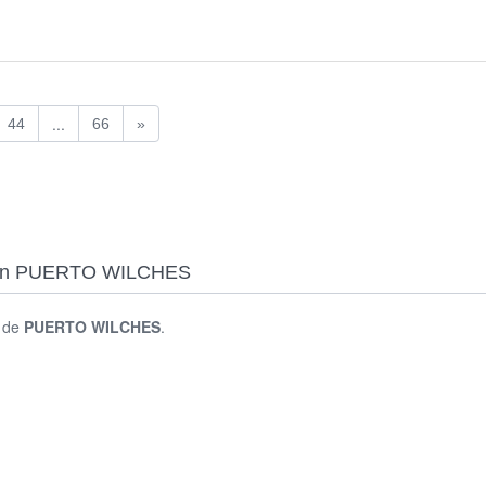
...
44
66
»
as en PUERTO WILCHES
s de
PUERTO WILCHES
.