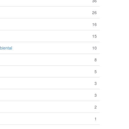
36
26
16
15
biental
10
8
5
3
3
2
1