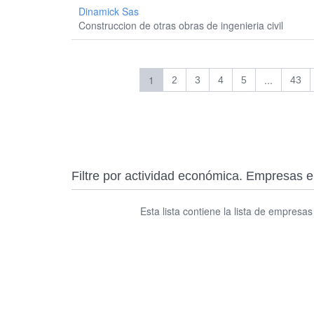
Dinamick Sas
Construccion de otras obras de ingenieria civil
1
...
2
3
4
5
43
Filtre por actividad económica. Empres
Esta lista contiene la lista de empresa