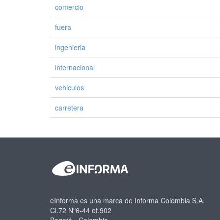
comercio
fuera
ingenieria
internacional
vehiculos
carretera
eInforma es una marca de Informa Colombia S.A.
Cl.72 Nº6-44 of.902