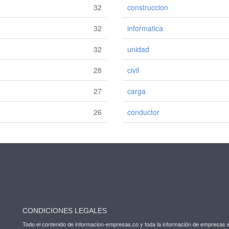
32
construccion
32
informatica
32
unidad
28
civil
27
carga
26
conductor
CONDICIONES LEGALES
Todo el contenido de informacion-empresas.co y toda la información de empresas 