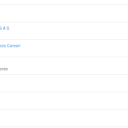
S A S
eza Careari
ores