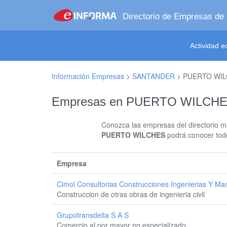
Directorio de Empresas de
Actividad 
Información Empresas
>
SANTANDER
>
PUERTO WI
Empresas en PUERTO WILCH
Conozca las empresas del directorio má
PUERTO WILCHES
podrá conocer todo
Empresa
Cimol Consultorias Construcciones Ingenierias Y Ma
Construccion de otras obras de ingenieria civil
Grupotransdelta S A S
Comercio al por mayor no especializado