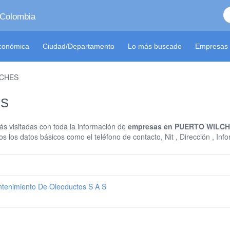
 Colombia
económica
Ciudad/Departamento
Lo más buscado
Empresas 
LCHES
ES
s visitadas con toda la información de
empresas en PUERTO WILC
s los datos básicos como el teléfono de contacto, Nit , Dirección , I
ntenimiento De Oleoductos S A S