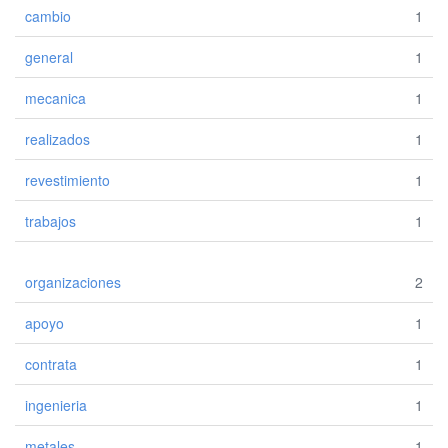
cambio
1
general
1
mecanica
1
realizados
1
revestimiento
1
trabajos
1
organizaciones
2
apoyo
1
contrata
1
ingenieria
1
metales
1