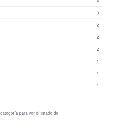
4
3
2
2
2
1
1
1
tegoría para ver el listado de