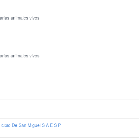
rias animales vivos
rias animales vivos
icipio De San Miguel S A E S P