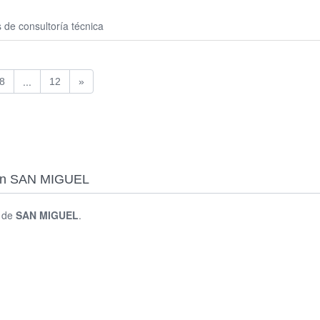
 de consultoría técnica
...
8
12
»
s en SAN MIGUEL
s de
SAN MIGUEL
.