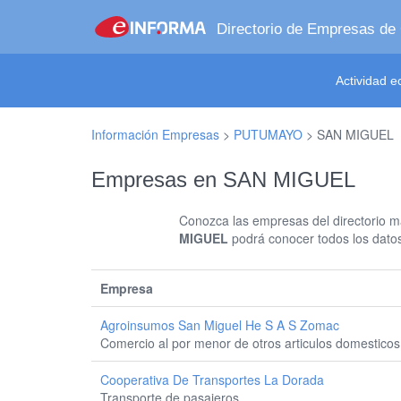
Directorio de Empresas de
Actividad 
Información Empresas
>
PUTUMAYO
>
SAN MIGUEL
Empresas en SAN MIGUEL
Conozca las empresas del directorio má
MIGUEL
podrá conocer todos los datos
Empresa
Agroinsumos San Miguel He S A S Zomac
Comercio al por menor de otros articulos domesticos
Cooperativa De Transportes La Dorada
Transporte de pasajeros