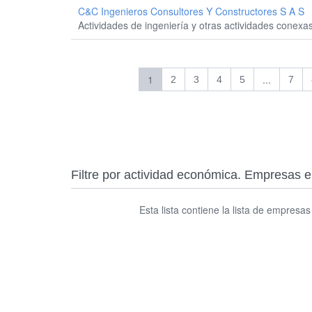
C&c Ingenieros Consultores Y Constructores S A S
Actividades de ingeniería y otras actividades conexas
1
...
2
3
4
5
7
Filtre por actividad económica. Empresa
Esta lista contiene la lista de empresa