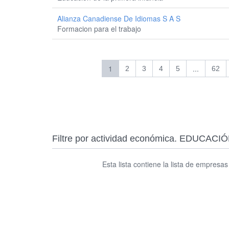
Alianza Canadiense De Idiomas S A S
Formacion para el trabajo
1
...
2
3
4
5
62
Filtre por actividad económica. EDUCAC
Esta lista contiene la lista de empresa