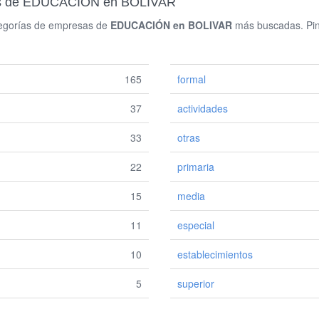
das de EDUCACIÓN en BOLIVAR
ategorías de empresas de
EDUCACIÓN en BOLIVAR
más buscadas. Pinc
165
formal
37
actividades
33
otras
22
primaria
15
media
11
especial
10
establecimientos
5
superior