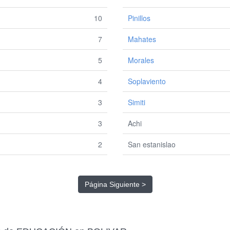
10
Pinillos
7
Mahates
5
Morales
4
Soplaviento
3
Simiti
3
Achi
2
San estanislao
Página Siguiente >